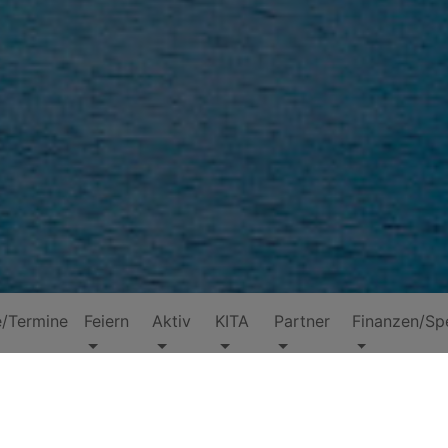
e/Termine
Feiern
Aktiv
KITA
Partner
Finanzen/Sp
Vorbereitungen 360 Gr