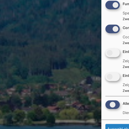
Fun
Spe
Zwe
Con
Coo
Zwe
Ein
Zei
Zwe
Ein
Zei
Zwe
All
Die
Auswahl ak