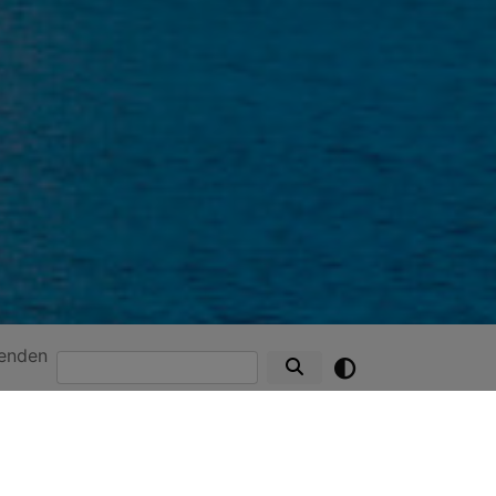
enden
Suche
ad Bild