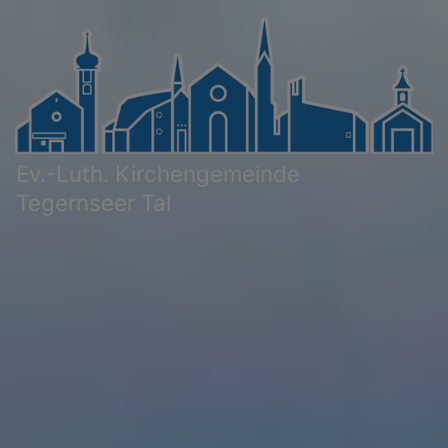
Direkt
zum
Inhalt
Ev.-Luth. Kirchengemeinde
Tegernseer Tal