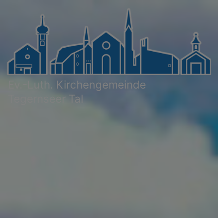
Direkt
zum
Inhalt
Ev.-Luth. Kirchengemeinde
Tegernseer Tal