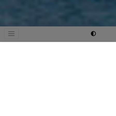
Hauptnavigation
Unsere Kindergärten
Unser Kindergarten besteht aus zwei Häusern mit
einem Platzangebot von jeweils 25
Kindergartenplätzen in Tegernsee und Gmund. Es
werden Kinder im Alter von ca. 3 Jahren bis zur
Einschulung von unserm pädagogischen Fachpersonal
begleitet und betreut. Die Gruppen sind
altersgemischt. Die Kinder werden nach ihrem