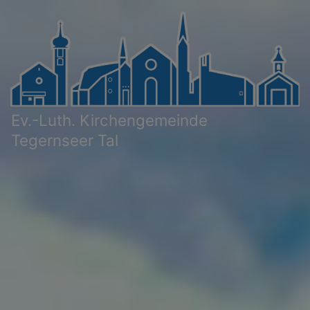
Direkt
zum
Inhalt
Ev.-Luth. Kirchengemeinde
Tegernseer Tal