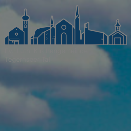
Direkt
zum
Inhalt
Ev.-Luth. Kirchengemeinde
Tegernseer Tal