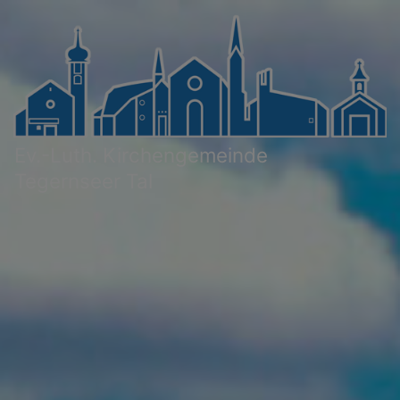
Direkt
zum
Inhalt
Ev.-Luth. Kirchengemeinde
Tegernseer Tal